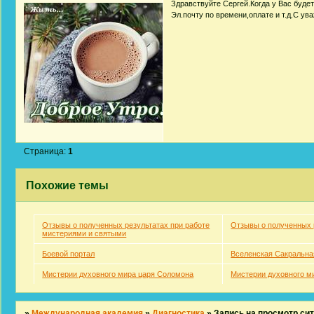
Здравствуйте Сергей.Когда у Вас буде
Эл.почту по времени,оплате и т.д.С ув
Страница:
1
Похожие темы
Отзывы о полученных результатах при работе
Отзывы о полученных 
мистериями и святыми
Боевой портал
Вселенская Сакральна
Мистерии духовного мира царя Соломона
Мистерии духовного м
»
Международная академия
»
Диагностика
»
Запись на просмотр си