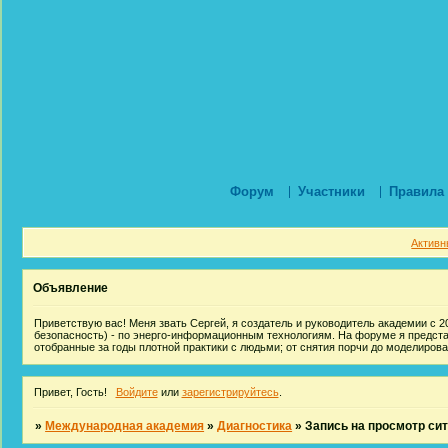
Форум
Участники
Правила
Активн
Объявление
Приветствую вас! Меня звать Сергей, я создатель и руководитель академии с 20
безопасность) - по энерго-информационным технологиям. На форуме я предст
отобранные за годы плотной практики с людьми; от снятия порчи до моделиров
Привет, Гость!
Войдите
или
зарегистрируйтесь
.
»
Международная академия
»
Диагностика
»
Запись на просмотр си