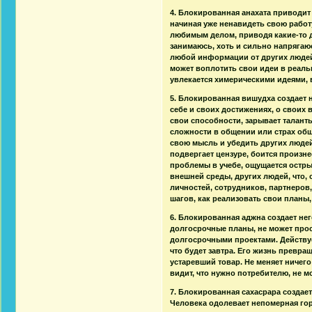
4. Блокированная анахата приводит 
начиная уже ненавидеть свою работ
любимым делом, приводя какие-то до
занимаюсь, хоть и сильно напрягаю
любой информации от других людей,
может воплотить свои идеи в реальн
увлекается химерическими идеями, 
5. Блокированная вишудха создает 
себе и своих достижениях, о своих 
свои способности, зарывает таланты
сложности в общении или страх общ
свою мысль и убедить других людей.
подвергает цензуре, боится произне
проблемы в учебе, ощущается остры
внешней среды, других людей, что,
личностей, сотрудников, партнеров,
шагов, как реализовать свои планы
6. Блокированная аджна создает нег
долгосрочные планы, не может прос
долгосрочными проектами. Действует
что будет завтра. Его жизнь превра
устаревший товар. Не меняет ничего
видит, что нужно потребителю, не 
7. Блокированная сахасрара создае
Человека одолевает непомерная горды