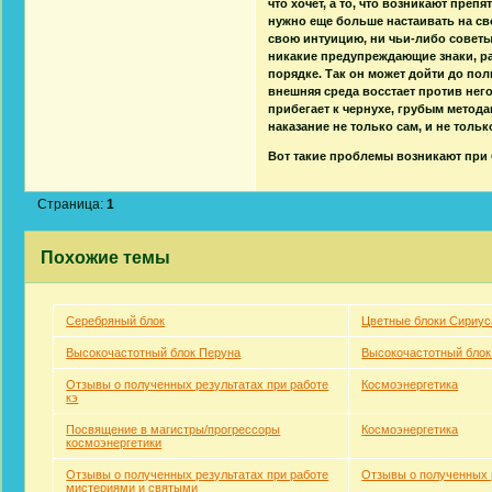
что хочет, а то, что возникают препя
нужно еще больше настаивать на свое
свою интуицию, ни чьи-либо советы
никакие предупреждающие знаки, раз 
порядке. Так он может дойти до пол
внешняя среда восстает против него
прибегает к чернухе, грубым метода
наказание не только сам, и не тольк
Вот такие проблемы возникают при 
Страница:
1
Похожие темы
Серебряный блок
Цветные блоки Сириус
Высокочастотный блок Перуна
Высокочастотный блок
Отзывы о полученных результатах при работе
Космоэнергетика
кэ
Посвящение в магистры/прогрессоры
Космоэнергетика
космоэнергетики
Отзывы о полученных результатах при работе
Отзывы о полученных 
мистериями и святыми