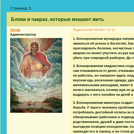
Страница:
1
Блоки в чакрах, которые мешают жить
Serge
Поделиться
07-06-2017 21:12
Администратор
1. Блокированная муладхара напрям
заикаться об успехе и богатстве. Ка
преследовать болезни, несчастные с
аварию он может упустить из рук ва
убить при очередной разборке. Да ч
2. Блокированная свадхистана созд
сам отказываться от денег, отказыва
не работать, но напрасно ждать под
вкусная еда, роскошная одежда, уд
минимальными расходами, живет в 
нечего жаловаться, почему муж не да
выдирать с него копейки на детей 
3. Блокированная манипура создает 
борьбе. У такого человека проблема 
потребовать достойной оплаты за св
обворовывают работники и подводя
родственников, друзей и даже посто
выгодную позицию конкурентам, тол
приводят его в панику, и он готов 