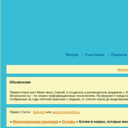
Форум
Участники
Правила
Активн
Объявление
Приветствую вас! Меня звать Сергей, я создатель и руководитель академии с 20
безопасность) - по энерго-информационным технологиям. На форуме я предст
отобранные за годы плотной практики с людьми; от снятия порчи до моделиров
Привет, Гость!
Войдите
или
зарегистрируйтесь
.
»
Международная академия
»
Основы
»
Блоки в чакрах, которые м