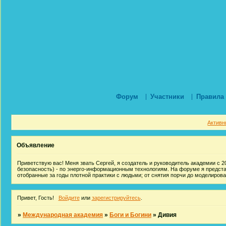
Форум
Участники
Правила
Активн
Объявление
Приветствую вас! Меня звать Сергей, я создатель и руководитель академии с 20
безопасность) - по энерго-информационным технологиям. На форуме я предст
отобранные за годы плотной практики с людьми; от снятия порчи до моделиров
Привет, Гость!
Войдите
или
зарегистрируйтесь
.
»
Международная академия
»
Боги и Богини
»
Дивия