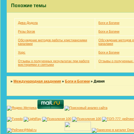
Похожие темы
Дива-Додола
Боги и Богини
Резы богов
Боги и Богини
Обсуждение методов работы христианскими
Обсуждение методов р
каналами
каналами
Хорс
Боги и Богини
Отзывы о полученных результатах при работе
Отзывы о полученных 
мистериями и святыми
»
Международная академия
»
Боги и Богини
»
Дивия