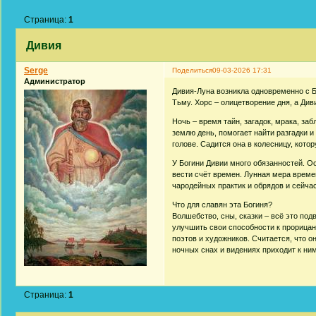
Страница:
1
Дивия
Serge
Поделиться
09-03-2026 17:31
Администратор
Дивия-Луна возникла одновременно с Б
Тьму. Хорс – олицетворение дня, а Диви
Ночь – время тайн, загадок, мрака, за
землю день, помогает найти разгадки 
голове. Садится она в колесницу, кото
У Богини Дивии много обязанностей. Ос
вести счёт времен. Лунная мера време
чародейных практик и обрядов и сейча
Что для славян эта Богиня?
Волшебство, сны, сказки – всё это под
улучшить свои способности к прорицан
поэтов и художников. Считается, что о
ночных снах и видениях приходит к ним
Страница:
1